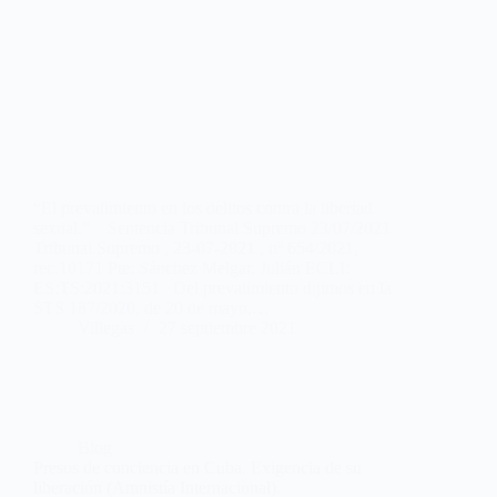
“El prevalimiento en los delitos contra la libertad
sexual.” Sentencia Tribunal Supremo 23/07/2021
Tribunal Supremo , 23-07-2021 , nº 654/2021,
rec.10171 Pte: Sánchez Melgar, Julián ECLI:
ES:TS:2021:3151 Del prevalimiento dijimos en la
STS 187/2020, de 20 de mayo,…
Villegas
27 septiembre 2021
Blog
Presos de conciencia en Cuba. Exigencia de su
liberación (Amnistía Internacional).