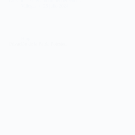
causado. En el ámbito del derecho…
Villegas
26 julio 2024
Blog
Privación de la Patria Potestad