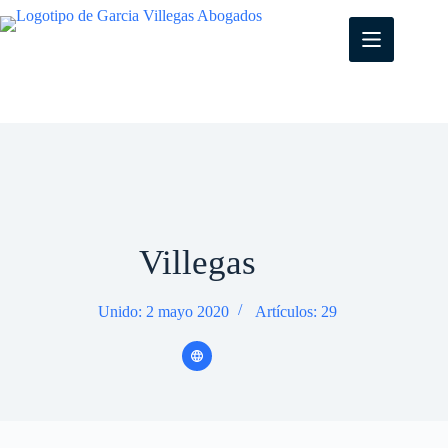
S
a
l
t
a
r
a
l
c
o
n
t
e
Villegas
n
i
d
o
Unido: 2 mayo 2020
Artículos: 29