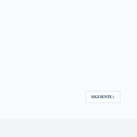
Sentencia del Tribunal Supremo, nº. 711/2020, de
18-12-2020. Ponente, D. Palomo del Arco, Andrés
ECLI: ES:TS:2020:4371 Fundamento de Derecho
Segundo.- «… La declaración de la víctima, desde
planteamientos de carácter general, puede ser tenida
como prueba de cargo suficiente…
Villegas
16 enero 2021
SIGUIENTE