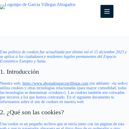
S
a
l
t
a
r
a
l
c
o
Esta política de cookies fue actualizada por última vez el 15 diciembre 2023 y
se aplica a los ciudadanos y residentes legales permanentes del Espacio
n
Económico Europeo y Suiza.
t
e
1. Introducción
n
i
d
Nuestra web,
https://www.abogadosgarciavillegas.com
(en adelante: «la web»)
utiliza cookies y otras tecnologías relacionadas (para mayor comodidad, todas
o
las tecnologías se denominan «cookies»). Las cookies también son colocadas
por terceros a los que hemos contratado. En el siguiente documento te
informamos sobre el uso de cookies en nuestra web.
2. ¿Qué son las cookies?
Una cookie es un pequeño archivo que se envía junto con las páginas de esta
web y que tu navegador almacena en el disco duro de su ordenador u otro