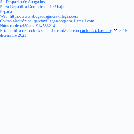
Su Despacho de Abogados
Plaza República Dominicana Nº2 bajo
España
Web:
https://www.abogadosgarciavillegas.com
Correo electrónico:
moc.liamg@sodagobasagellivaicrag
Número de teléfono: 914586214
Esta política de cookies se ha sincronizado con
cookiedatabase.org
el 15
diciembre 2023.