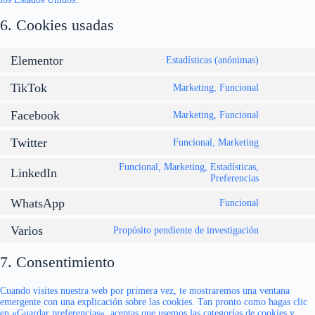
6. Cookies usadas
Elementor
Estadísticas (anónimas)
Consent
to
TikTok
service
Marketing, Funcional
Consent
elementor
to
Facebook
service
Marketing, Funcional
Consent
tiktok
to
Twitter
service
Funcional, Marketing
Consent
facebook
to
Funcional, Marketing, Estadísticas,
service
LinkedIn
Consent
Preferencias
twitter
to
service
WhatsApp
Funcional
Consent
linkedin
to
Varios
service
Propósito pendiente de investigación
Consent
whatsapp
to
service
7. Consentimiento
varios
Cuando visites nuestra web por primera vez, te mostraremos una ventana
emergente con una explicación sobre las cookies. Tan pronto como hagas clic
en «Guardar preferencias», aceptas que usemos las categorías de cookies y