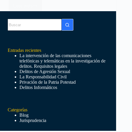
Leer más
REFORMA
DEL
Villegas
14 diciembre 2023
CÓDIGO
Sin
PENAL
resultados
EN
MATERIA
DE
PEQUEÑOS
Entradas recientes
HURTOS
La intervención de las comunicaciones
telefónicas y telemáticas en la investigación de
delitos. Requisitos legales
Delitos de Agresión Sexual
La Responsabilidad Civil
Privación de la Patria Potestad
Delitos Informáticos
Categorías
Blog
Jurisprudencia