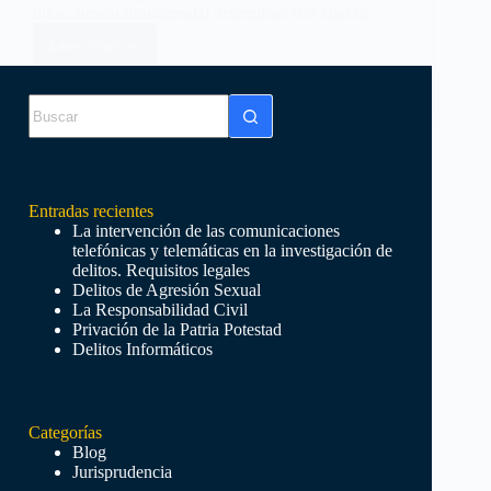
hijos, siendo fundamental determinar con cuál de…
Leer más
CUSTODIA
COMPARTIDA
Villegas
4 diciembre 2020
Sin
resultados
Entradas recientes
La intervención de las comunicaciones
telefónicas y telemáticas en la investigación de
delitos. Requisitos legales
Delitos de Agresión Sexual
La Responsabilidad Civil
Privación de la Patria Potestad
Delitos Informáticos
Categorías
Blog
Jurisprudencia