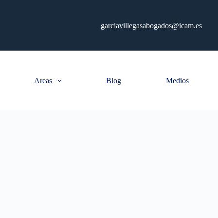
garciavillegasabogados@icam.es
6
Areas
Blog
Medios